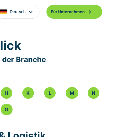
Deutsch
Für Unternehmen
lick
 der Branche
H
K
L
M
N
Ö
& Logistik