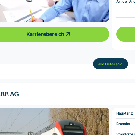
Art der Ans
Karrierebereich
alle Details
SBB AG
Hauptsitz
Branche
Standorte i