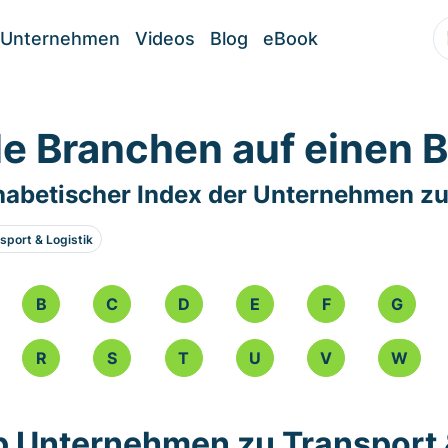
Unternehmen
Videos
Blog
eBook
le Branchen auf einen B
habetischer Index der Unternehmen zu
sport & Logistik
B
C
D
E
F
G
R
S
T
U
V
W
p Unternehmen zu Transport 