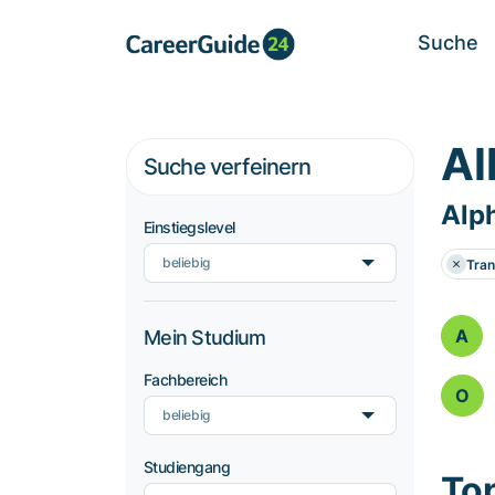
Suche
Al
Suche verfeinern
Alp
Einstiegslevel
beliebig
Tran
A
Mein Studium
Fachbereich
O
beliebig
Studiengang
To