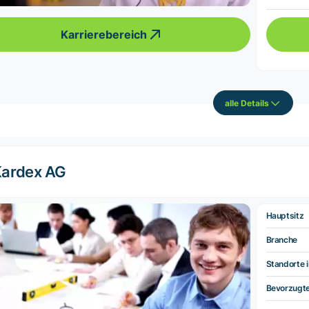
Karrierebereich
alle Details
ardex AG
Hauptsitz
Branche
Standorte i
Bevorzugt