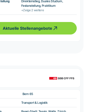
tellung
Direkteinstieg, Duales Studium,
Festanstellung, Praktikum
+Zeige 2 weitere
Aktuelle Stellenangebote
Bern 65
Transport & Logistik
n
Basel-Stadt, Tessin, Wallis, Zürich