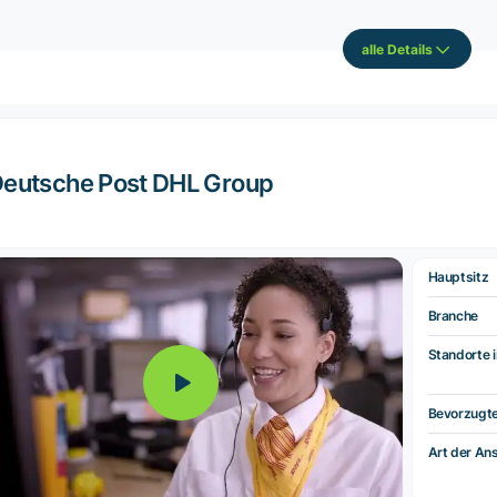
alle Details
eutsche Post DHL Group
Hauptsitz
Branche
Standorte i
Bevorzugt
Art der Ans