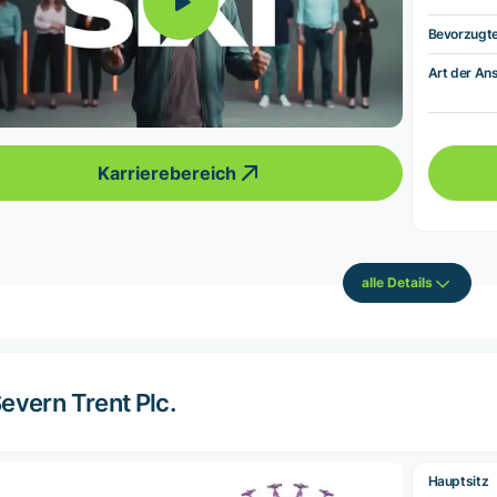
Bevorzugt
Art der Ans
Karrierebereich
alle Details
evern Trent Plc.
Hauptsitz