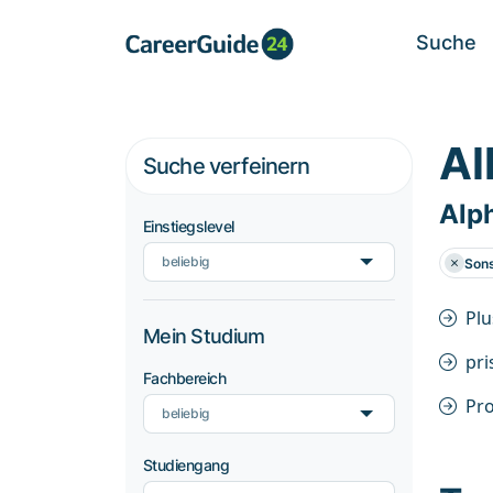
Suche
Al
Suche verfeinern
Alp
Einstiegslevel
beliebig
Sons
Pl
Mein Studium
pr
Fachbereich
Pro
beliebig
Studiengang