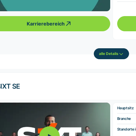
Karrierebereich
alle Details
IXT SE
Hauptsitz
Branche
Standorte i