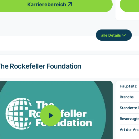
Karrierebereich
alle Details
he Rockefeller Foundation
Hauptsitz
Branche
Standorte i
Bevorzugt
Art der Ans