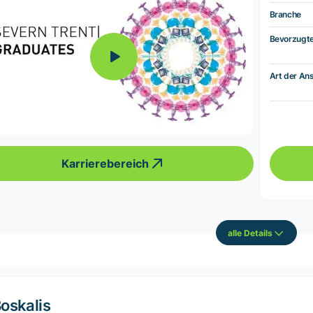
Branche
Bevorzugt
Art der Ans
Karrierebereich
alle Details
oskalis