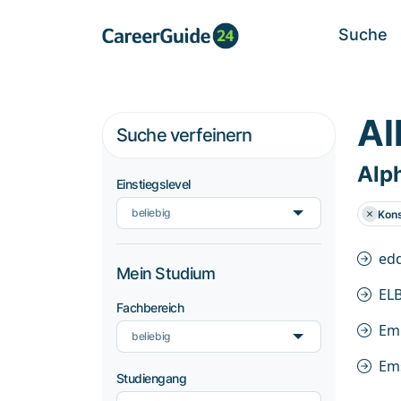
Suche
Al
Suche verfeinern
Alp
Einstiegslevel
beliebig
Kon
edd
Mein Studium
EL
Fachbereich
Em
beliebig
Em
Studiengang