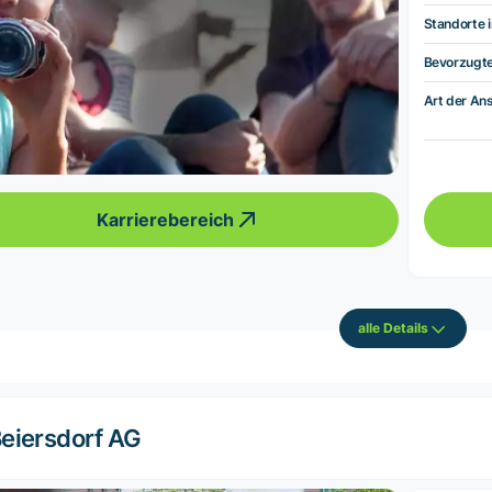
Standorte i
Bevorzugt
Art der Ans
Karrierebereich
alle Details
eiersdorf AG