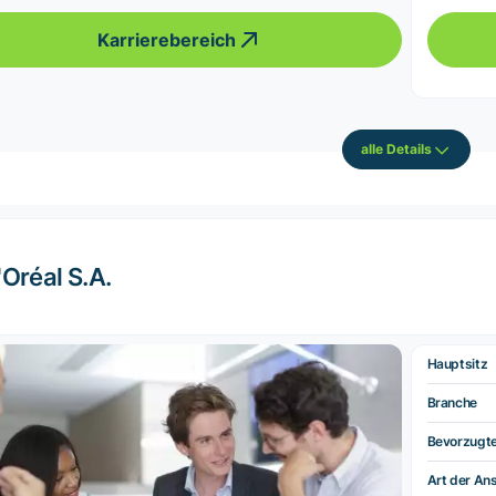
Karrierebereich
alle Details
'Oréal S.A.
Hauptsitz
Branche
Bevorzugt
Art der Ans