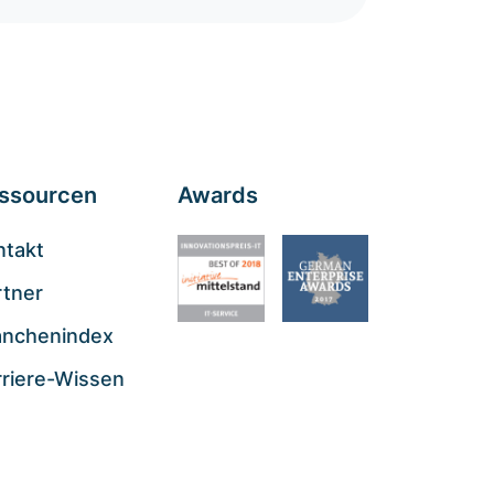
ssourcen
Awards
ntakt
rtner
anchenindex
rriere-Wissen