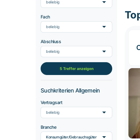
beliebig
To
Fach
beliebig
Abschluss
C
beliebig
5 Treffer anzeigen
Suchkriterien Allgemein
Vertragsart
beliebig
Branche
Konsumgüter/Gebrauchsgüter