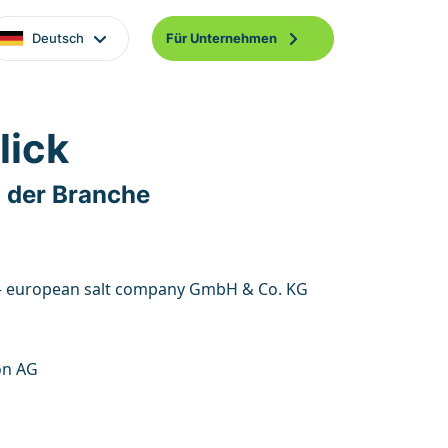
Deutsch
Für Unternehmen
lick
 der Branche
– european salt company GmbH & Co. KG
on AG