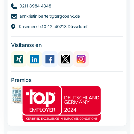
0211 8984 4348
annkristin.bartelt@targobank.de
Kasernenstr.10-12, 40213 Düsseldorf
Visítanos en
Premios