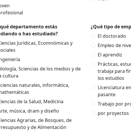
Joven
rofesional
 qué departamento estás
¿Qué tipo de empl
udiando o has estudiado?
El doctorado
iencias Jurídicas, Ecomnómicas y
Empleo de nivel
ociales
El aprendiz
ngeniería
Prácticas, est
ilología, Sciencias de los medios y de
trabaja para fi
a cultura
los estudios
ciencias naturales, informática,
Licenciatura e
mathemáticas
pasante
iencias de la Salud, Medicina
Trabajo por pr
rte, música, dram y diseño
por proyectos
iencias Agrarias, de Bosques, de
Presupuesto y de Alimentación