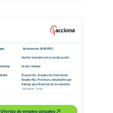
pal
Alcobendas (MADRID)
Sector/ industria de la construcción
ferimos
Grado, Máster
ntrato
El aprendiz, Empleo de nivel inicial,
Empleo fijo, Prácticas, estudiante que
trabaja para financiarse los estudios
+Mostrar 1 más
Ofertas de empleo actuales