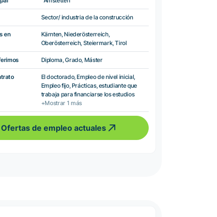
pal
Amstetten
Sector/ industria de la construcción
s en
Kärnten, Niederösterreich,
Oberösterreich, Steiermark, Tirol
ferimos
Diploma, Grado, Máster
ntrato
El doctorado, Empleo de nivel inicial,
Empleo fijo, Prácticas, estudiante que
trabaja para financiarse los estudios
+Mostrar 1 más
Ofertas de empleo actuales