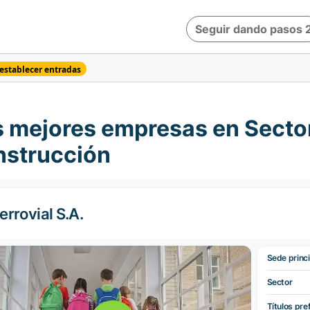
Seguir dando pasos 
establecer entradas
 mejores empresas en Sector/
nstrucción
errovial S.A.
Sede princi
Sector
Títulos pre