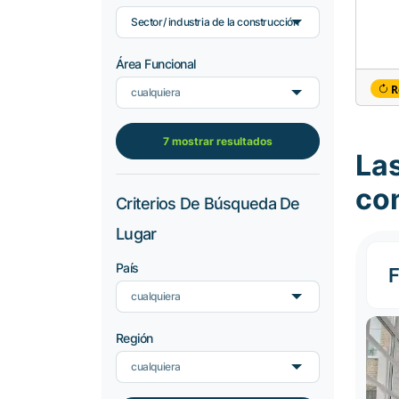
Sector/ industria de la construcción
Área Funcional
R
cualquiera
7 mostrar resultados
Las
co
Criterios De Búsqueda De
Lugar
País
F
cualquiera
Región
cualquiera