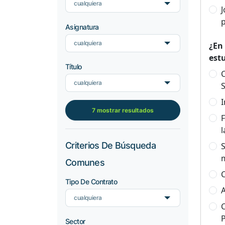
cualquiera
p
Asignatura
cualquiera
¿En
est
Título
C
cualquiera
S
I
7 mostrar resultados
F
l
Criterios De Búsqueda
S
Comunes
C
Tipo De Contrato
A
cualquiera
C
Sector