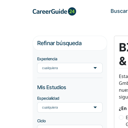
Buscar
Refinar búsqueda
B
&
Experiencia
cualquiera
Est
GmbH
Mis Estudios
nues
sigu
Especialidad
cualquiera
¿En 
E
Ciclo