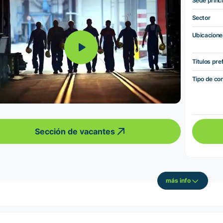
Sede princi
Sector
Ubicacione
Títulos pre
Tipo de co
Sección de vacantes
más info