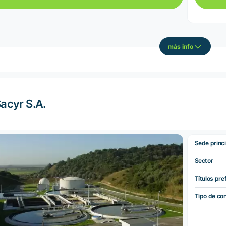
más info
acyr S.A.
Sede princi
Sector
Títulos pre
Tipo de co