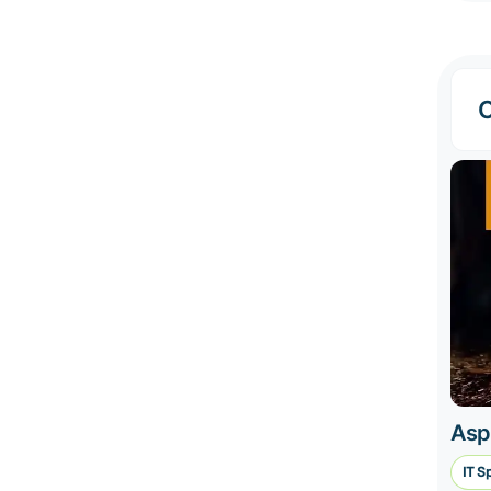
C
Asp
IT S