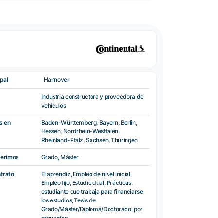
pal
Hannover
Industria constructora y proveedora de
vehículos
s en
Baden-Württemberg, Bayern, Berlin,
Hessen, Nordrhein-Westfalen,
Rheinland-Pfalz, Sachsen, Thüringen
ferimos
Grado, Máster
ntrato
El aprendiz, Empleo de nivel inicial,
Empleo fijo, Estudio dual, Prácticas,
estudiante que trabaja para financiarse
los estudios, Tesis de
Grado/Máster/Diploma/Doctorado, por
proyectos