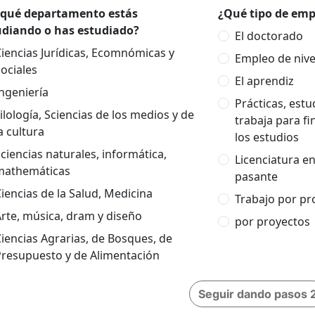
 qué departamento estás
¿Qué tipo de empl
udiando o has estudiado?
El doctorado
iencias Jurídicas, Ecomnómicas y
Empleo de nivel
ociales
El aprendiz
ngeniería
Prácticas, est
ilología, Sciencias de los medios y de
trabaja para fi
a cultura
los estudios
ciencias naturales, informática,
Licenciatura e
mathemáticas
pasante
iencias de la Salud, Medicina
Trabajo por pr
rte, música, dram y diseño
por proyectos
iencias Agrarias, de Bosques, de
Presupuesto y de Alimentación
Seguir dando pasos 