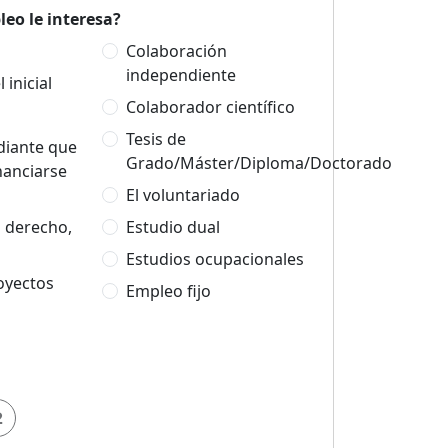
eo le interesa?
Colaboración
independiente
 inicial
Colaborador científico
Tesis de
udiante que
Grado/Máster/Diploma/Doctorado
nanciarse
El voluntariado
n derecho,
Estudio dual
Estudios ocupacionales
oyectos
Empleo fijo
2