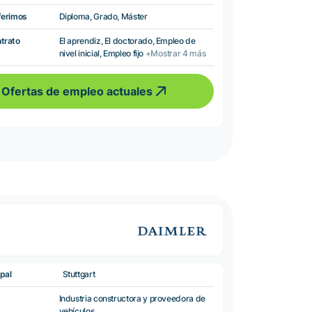
ferimos
Diploma, Grado, Máster
ntrato
El aprendiz, El doctorado, Empleo de
nivel inicial, Empleo fijo
+Mostrar 4 más
Ofertas de empleo actuales
pal
Stuttgart
Industria constructora y proveedora de
vehículos