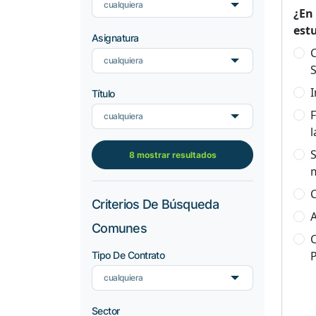
cualquiera
¿En
est
Asignatura
C
cualquiera
S
I
Título
F
cualquiera
l
S
8 mostrar resultados
C
Criterios De Búsqueda
A
Comunes
C
Tipo De Contrato
cualquiera
Sector