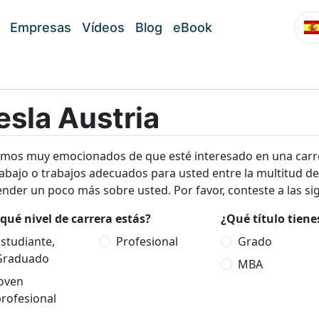
Empresas
Vídeos
Blog
eBook
esla Austria
amos muy emocionados de que esté interesado en una carrer
rabajo o trabajos adecuados para usted entre la multitud de
nder un poco más sobre usted. Por favor, conteste a las si
qué nivel de carrera estás?
¿Qué título tien
studiante,
Profesional
Grado
Graduado
MBA
Joven
rofesional