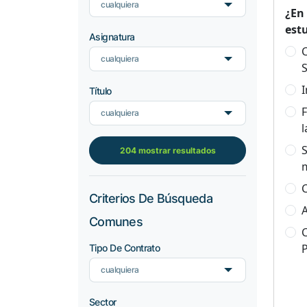
cualquiera
¿En
est
Asignatura
C
cualquiera
S
I
Título
F
cualquiera
l
S
204 mostrar resultados
C
Criterios De Búsqueda
A
Comunes
C
Tipo De Contrato
cualquiera
Sector