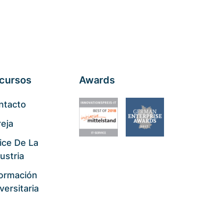
cursos
Awards
ntacto
eja
ice De La
ustria
formación
versitaria