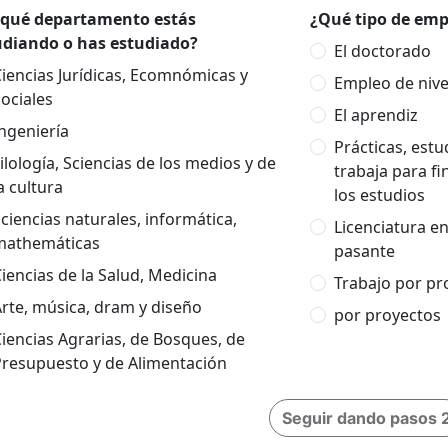
 qué departamento estás
¿Qué tipo de empl
udiando o has estudiado?
El doctorado
iencias Jurídicas, Ecomnómicas y
Empleo de nivel
ociales
El aprendiz
ngeniería
Prácticas, est
ilología, Sciencias de los medios y de
trabaja para fi
a cultura
los estudios
ciencias naturales, informática,
Licenciatura e
mathemáticas
pasante
iencias de la Salud, Medicina
Trabajo por pr
rte, música, dram y diseño
por proyectos
iencias Agrarias, de Bosques, de
Presupuesto y de Alimentación
Seguir dando pasos 