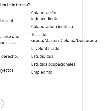
eo le interesa?
Colaboración
independiente
 inicial
Colaborador científico
Tesis de
udiante que
Grado/Máster/Diploma/Doctorado
nanciarse
El voluntariado
n derecho,
Estudio dual
Estudios ocupacionales
oyectos
Empleo fijo
2