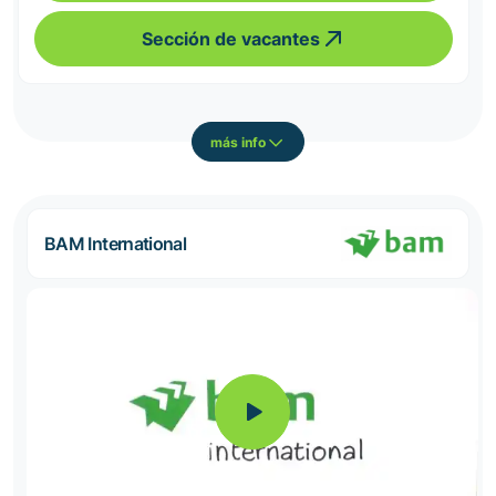
Sección de vacantes
más info
BAM International