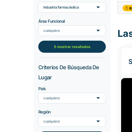
Industria farmacéutica
R
Área Funcional
La
cualquiera
5 mostrar resultados
S
Criterios De Búsqueda De
Lugar
País
cualquiera
Región
cualquiera