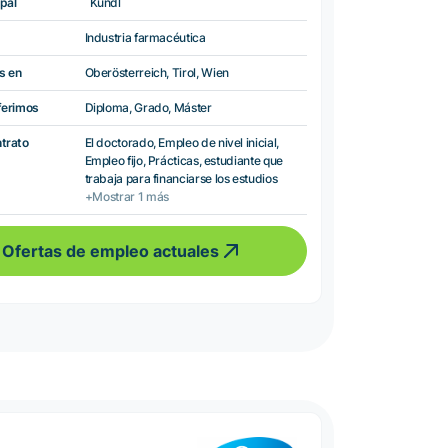
pal
Kundl
Industria farmacéutica
s en
Oberösterreich, Tirol, Wien
ferimos
Diploma, Grado, Máster
ntrato
El doctorado, Empleo de nivel inicial,
Empleo fijo, Prácticas, estudiante que
trabaja para financiarse los estudios
+Mostrar 1 más
Ofertas de empleo actuales