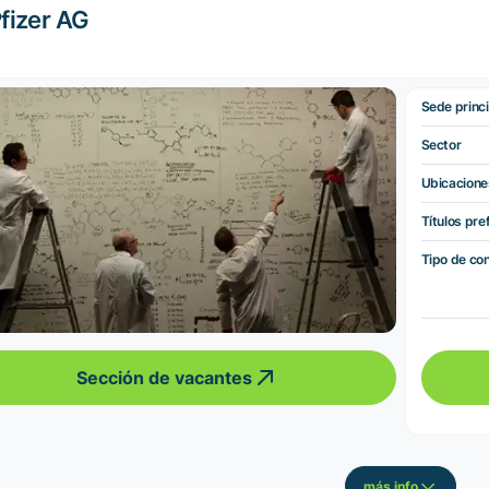
fizer AG
Sede princi
Sector
Ubicacione
Títulos pre
Tipo de co
Sección de vacantes
más info