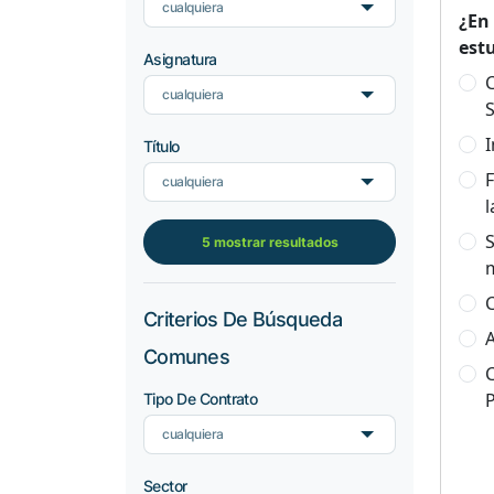
cualquiera
¿En
est
Asignatura
C
cualquiera
S
I
Título
F
cualquiera
l
S
5 mostrar resultados
C
Criterios De Búsqueda
A
Comunes
C
Tipo De Contrato
cualquiera
Sector