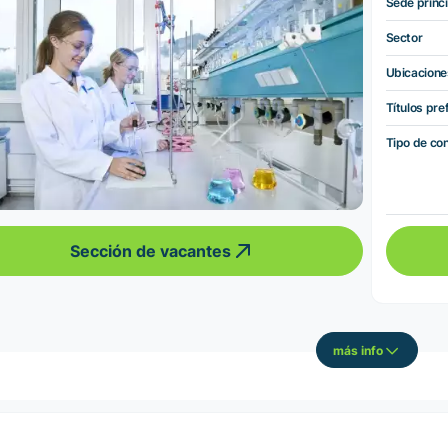
Sede princi
Sector
Ubicacione
Títulos pre
Tipo de co
Sección de vacantes
más info