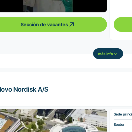
Sección de vacantes
más info
ovo Nordisk A/S
Sede princi
Sector