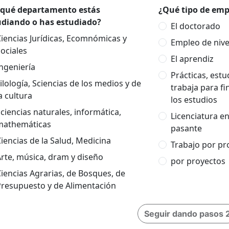
 qué departamento estás
¿Qué tipo de empl
udiando o has estudiado?
El doctorado
iencias Jurídicas, Ecomnómicas y
Empleo de nivel
ociales
El aprendiz
ngeniería
Prácticas, est
ilología, Sciencias de los medios y de
trabaja para fi
a cultura
los estudios
ciencias naturales, informática,
Licenciatura e
mathemáticas
pasante
iencias de la Salud, Medicina
Trabajo por pr
rte, música, dram y diseño
por proyectos
iencias Agrarias, de Bosques, de
Presupuesto y de Alimentación
Seguir dando pasos 