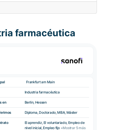
ria farmacéutica
pal
Frankfurt am Main
Industria farmacéutica
s en
Berlin, Hessen
ferimos
Diploma, Doctorado, MBA, Máster
ntrato
El aprendiz, El voluntariado, Empleo de
nivel inicial, Empleo fijo
+Mostrar 5 más