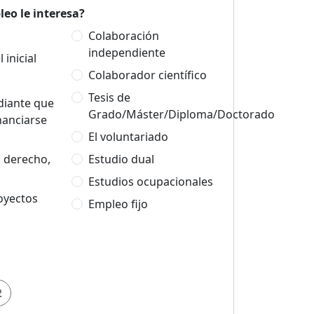
eo le interesa?
Colaboración
independiente
 inicial
Colaborador científico
Tesis de
udiante que
Grado/Máster/Diploma/Doctorado
nanciarse
El voluntariado
n derecho,
Estudio dual
Estudios ocupacionales
oyectos
Empleo fijo
2