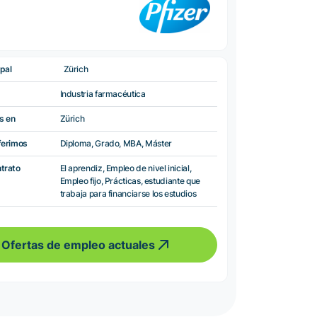
pal
Zürich
Industria farmacéutica
s en
Zürich
ferimos
Diploma, Grado, MBA, Máster
ntrato
El aprendiz, Empleo de nivel inicial,
Empleo fijo, Prácticas, estudiante que
trabaja para financiarse los estudios
Ofertas de empleo actuales