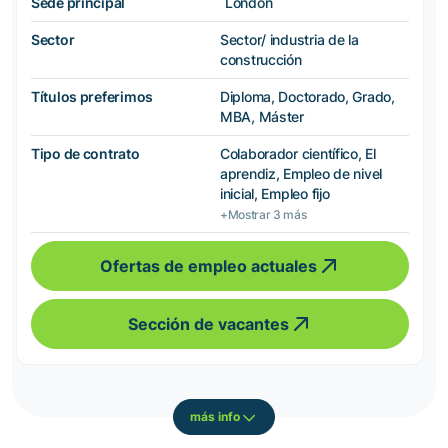
Sede principal
London
Sector
Sector/ industria de la
construcción
Títulos preferimos
Diploma, Doctorado, Grado,
MBA, Máster
Tipo de contrato
Colaborador científico, El
aprendiz, Empleo de nivel
inicial, Empleo fijo
+Mostrar 3 más
Ofertas de empleo actuales
Sección de vacantes
más info