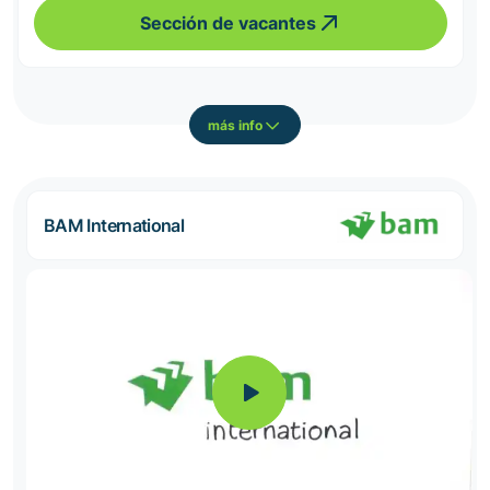
Sección de vacantes
más info
BAM International