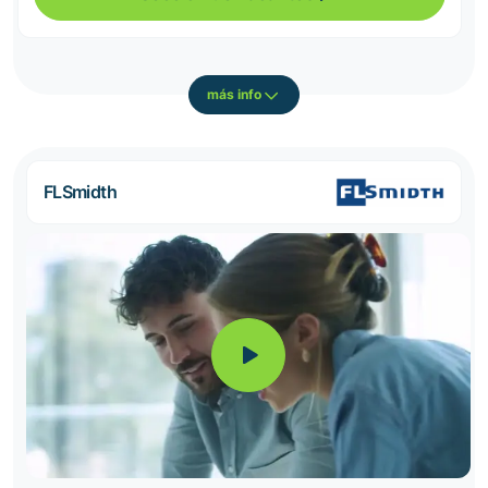
más info
FLSmidth