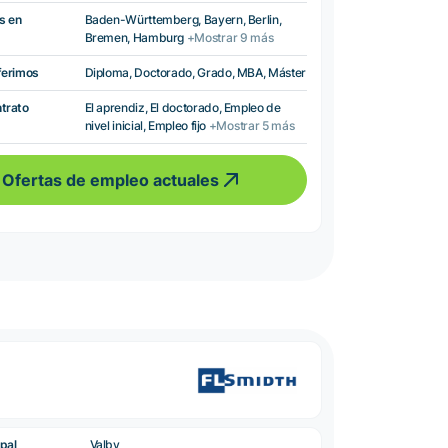
s en
Baden-Württemberg, Bayern, Berlin,
Bremen, Hamburg
+Mostrar 9 más
ferimos
Diploma, Doctorado, Grado, MBA, Máster
ntrato
El aprendiz, El doctorado, Empleo de
nivel inicial, Empleo fijo
+Mostrar 5 más
Ofertas de empleo actuales
pal
Valby