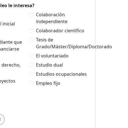
eo le interesa?
Colaboración
independiente
 inicial
Colaborador científico
Tesis de
udiante que
Grado/Máster/Diploma/Doctorado
nanciarse
El voluntariado
n derecho,
Estudio dual
Estudios ocupacionales
oyectos
Empleo fijo
2