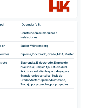
pal
Oberndorf a.N.
Construcción de máquinas e
instalaciones
s en
Baden-Württemberg
ferimos
Diploma, Doctorado, Grado, MBA, Máster
ntrato
El aprendiz, El doctorado, Empleo de
nivel inicial, Empleo fijo, Estudio dual,
Prácticas, estudiante que trabaja para
financiarse los estudios, Tesis de
Grado/Máster/Diploma/Doctorado,
Trabajo por proyectos, por proyectos