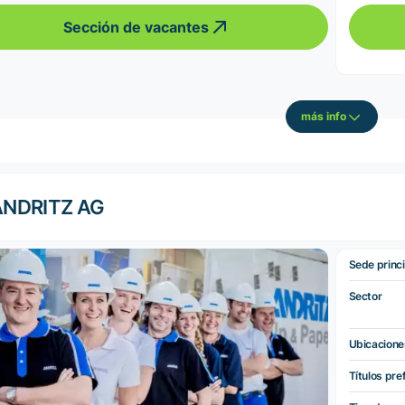
Sección de vacantes
más info
ANDRITZ AG
Sede princi
Sector
Ubicacione
Títulos pre