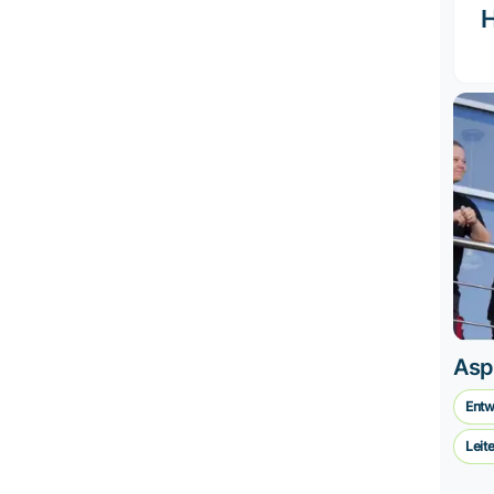
H
Asp
Entw
Leit