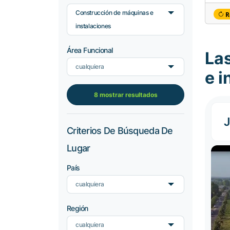
Construcción de máquinas e
R
instalaciones
Área Funcional
La
cualquiera
e i
8 mostrar resultados
J
Criterios De Búsqueda De
Lugar
País
cualquiera
Región
cualquiera