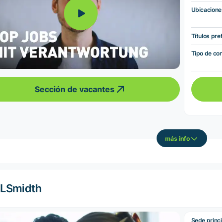
Ubicacione
Títulos pre
Tipo de co
Sección de vacantes
más info
LSmidth
Sede princi