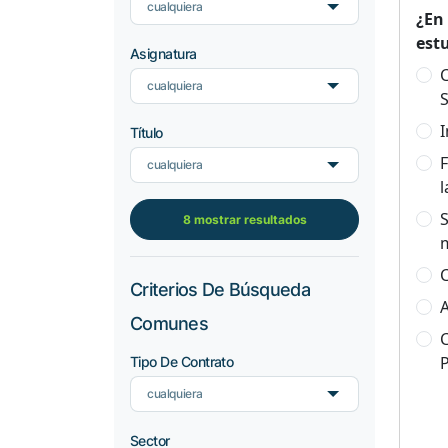
cualquiera
¿En
est
Asignatura
C
cualquiera
S
I
Título
F
cualquiera
l
S
8 mostrar resultados
C
Criterios De Búsqueda
A
Comunes
C
Tipo De Contrato
cualquiera
Sector