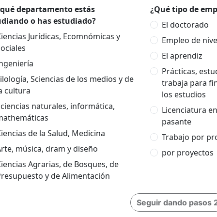
 qué departamento estás
¿Qué tipo de empl
udiando o has estudiado?
El doctorado
iencias Jurídicas, Ecomnómicas y
Empleo de nivel
ociales
El aprendiz
ngeniería
Prácticas, est
ilología, Sciencias de los medios y de
trabaja para fi
a cultura
los estudios
ciencias naturales, informática,
Licenciatura e
mathemáticas
pasante
iencias de la Salud, Medicina
Trabajo por pr
rte, música, dram y diseño
por proyectos
iencias Agrarias, de Bosques, de
Presupuesto y de Alimentación
Seguir dando pasos 