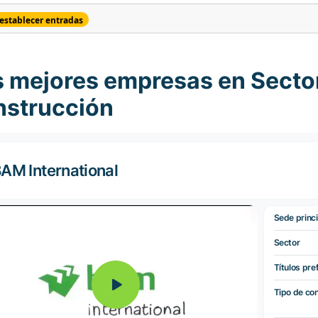
establecer entradas
 mejores empresas en Sector/
nstrucción
AM International
Sede princi
Sector
Títulos pre
Tipo de co