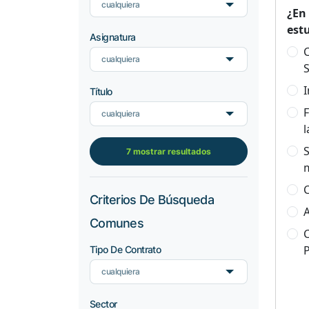
cualquiera
¿En
est
Asignatura
C
cualquiera
S
I
Título
F
cualquiera
l
S
7 mostrar resultados
C
Criterios De Búsqueda
A
Comunes
C
Tipo De Contrato
cualquiera
Sector