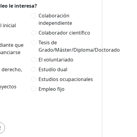
eo le interesa?
Colaboración
independiente
 inicial
Colaborador científico
Tesis de
udiante que
Grado/Máster/Diploma/Doctorado
nanciarse
El voluntariado
n derecho,
Estudio dual
Estudios ocupacionales
oyectos
Empleo fijo
2