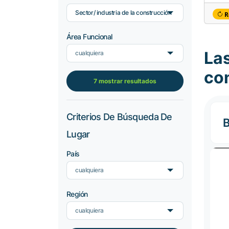
Sector/ industria de la construcción
R
Área Funcional
Las
cualquiera
co
7 mostrar resultados
Criterios De Búsqueda De
B
Lugar
País
cualquiera
Región
cualquiera