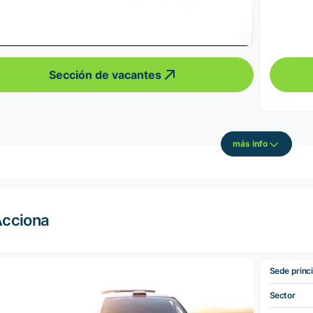
Sección de vacantes
más info
cciona
Sede princi
Sector