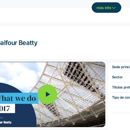
más info
alfour Beatty
Sede princi
Sector
Títulos pre
Tipo de co