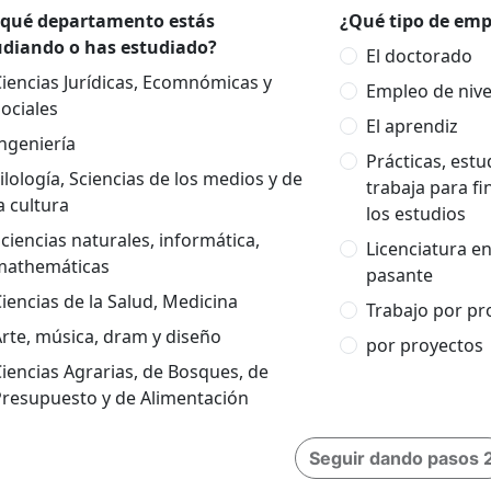
 qué departamento estás
¿Qué tipo de empl
udiando o has estudiado?
El doctorado
iencias Jurídicas, Ecomnómicas y
Empleo de nivel
ociales
El aprendiz
ngeniería
Prácticas, est
ilología, Sciencias de los medios y de
trabaja para fi
a cultura
los estudios
ciencias naturales, informática,
Licenciatura e
mathemáticas
pasante
iencias de la Salud, Medicina
Trabajo por pr
rte, música, dram y diseño
por proyectos
iencias Agrarias, de Bosques, de
Presupuesto y de Alimentación
Seguir dando pasos 