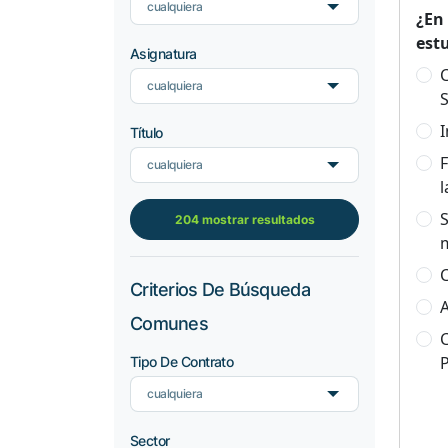
cualquiera
¿En
est
Asignatura
C
cualquiera
S
I
Título
F
cualquiera
l
S
204 mostrar resultados
C
Criterios De Búsqueda
A
Comunes
C
Tipo De Contrato
cualquiera
Sector