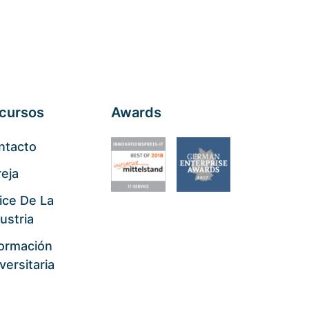
cursos
Awards
ntacto
eja
ice De La
ustria
formación
versitaria