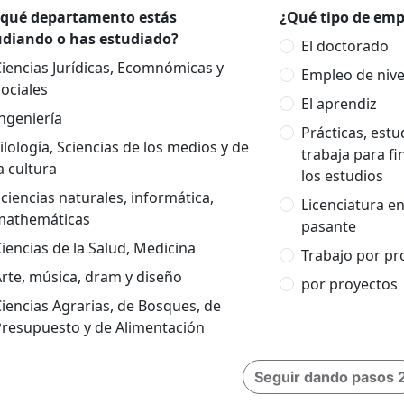
 qué departamento estás
¿Qué tipo de empl
udiando o has estudiado?
El doctorado
iencias Jurídicas, Ecomnómicas y
Empleo de nivel
ociales
El aprendiz
ngeniería
Prácticas, est
ilología, Sciencias de los medios y de
trabaja para fi
a cultura
los estudios
ciencias naturales, informática,
Licenciatura e
mathemáticas
pasante
iencias de la Salud, Medicina
Trabajo por pr
rte, música, dram y diseño
por proyectos
iencias Agrarias, de Bosques, de
Presupuesto y de Alimentación
Seguir dando pasos 