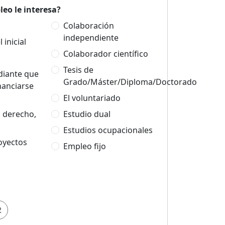
eo le interesa?
Colaboración
independiente
 inicial
Colaborador científico
Tesis de
udiante que
Grado/Máster/Diploma/Doctorado
nanciarse
El voluntariado
n derecho,
Estudio dual
Estudios ocupacionales
oyectos
Empleo fijo
2