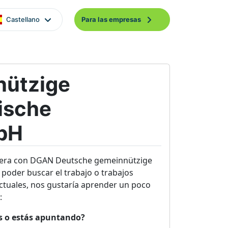
Castellano
Para las empresas
nützige
ische
bH
rera con DGAN Deutsche gemeinnützige
oder buscar el trabajo o trabajos
ctuales, nos gustaría aprender un poco
:
es o estás apuntando?