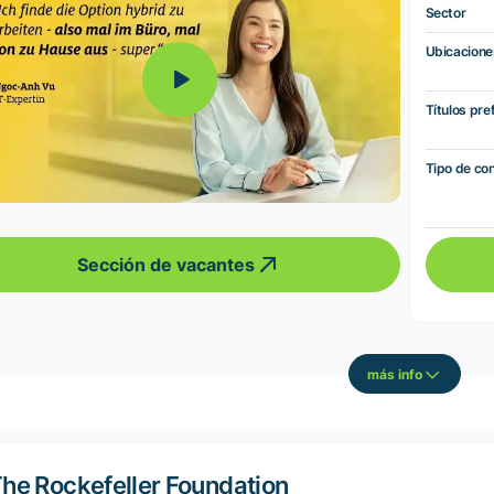
Sector
Ubicacione
Títulos pre
Tipo de co
Sección de vacantes
más info
he Rockefeller Foundation