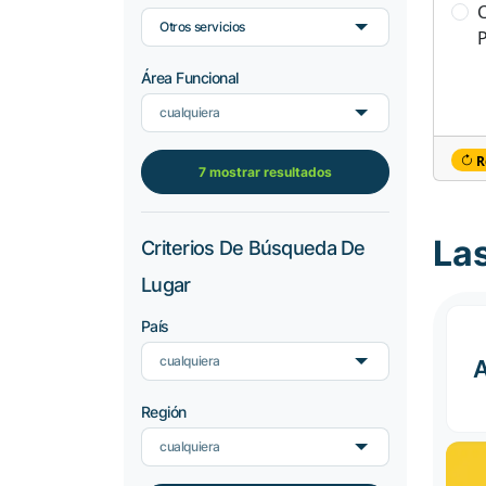
C
Otros servicios
Área Funcional
cualquiera
R
7 mostrar resultados
La
Criterios De Búsqueda De
Lugar
País
cualquiera
Región
cualquiera