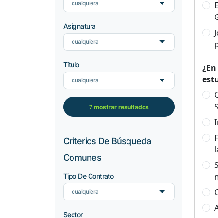
cualquiera
E
Asignatura
cualquiera
p
Título
¿En
est
cualquiera
C
S
7 mostrar resultados
I
F
Criterios De Búsqueda
l
Comunes
S
Tipo De Contrato
C
cualquiera
A
Sector