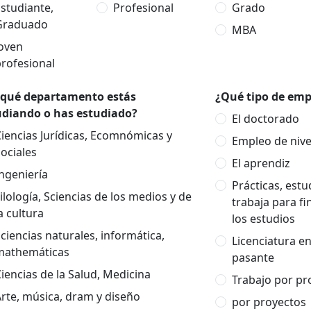
studiante,
Profesional
Grado
Graduado
MBA
Joven
rofesional
 qué departamento estás
¿Qué tipo de empl
udiando o has estudiado?
El doctorado
iencias Jurídicas, Ecomnómicas y
Empleo de nivel
ociales
El aprendiz
ngeniería
Prácticas, est
ilología, Sciencias de los medios y de
trabaja para fi
a cultura
los estudios
ciencias naturales, informática,
Licenciatura e
mathemáticas
pasante
iencias de la Salud, Medicina
Trabajo por pr
rte, música, dram y diseño
por proyectos