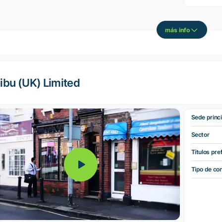
más info
ibu (UK) Limited
Sede princi
Sector
Títulos pre
Tipo de co