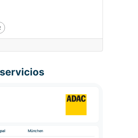
2
servicios
pal
München