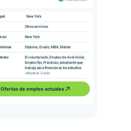
pal
New York
Otros servicios
s en
New York
ferimos
Diploma, Grado, MBA, Máster
ntrato
El voluntariado, Empleo de nivel inicial,
Empleo fijo, Prácticas, estudiante que
trabaja para financiarse los estudios
+Mostrar 2 más
Ofertas de empleo actuales