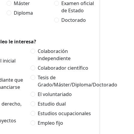
Máster
Examen oficial
de Estado
Diploma
Doctorado
eo le interesa?
Colaboración
independiente
 inicial
Colaborador científico
Tesis de
udiante que
Grado/Máster/Diploma/Doctorado
nanciarse
El voluntariado
n derecho,
Estudio dual
Estudios ocupacionales
oyectos
Empleo fijo