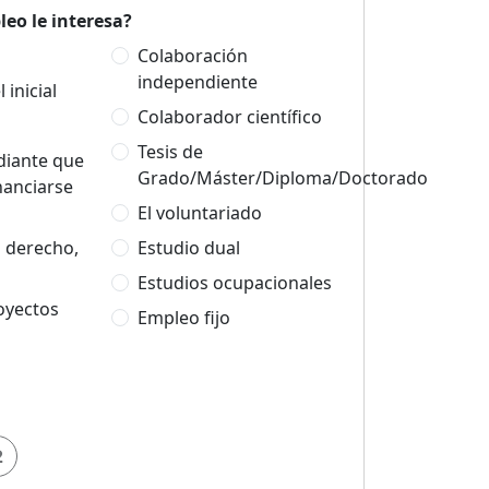
eo le interesa?
Colaboración
independiente
 inicial
Colaborador científico
Tesis de
udiante que
Grado/Máster/Diploma/Doctorado
nanciarse
El voluntariado
n derecho,
Estudio dual
Estudios ocupacionales
oyectos
Empleo fijo
2