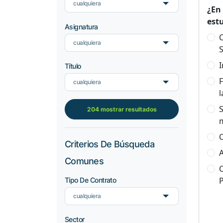
cualquiera
¿En
est
Asignatura
C
cualquiera
S
I
Título
F
cualquiera
l
S
204 mostrar resultados
C
Criterios De Búsqueda
A
Comunes
C
Tipo De Contrato
cualquiera
Sector