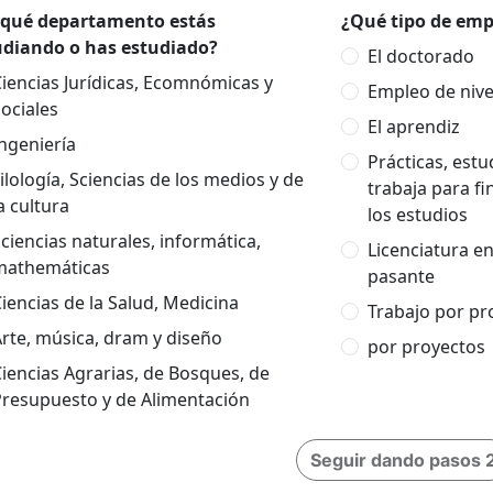
 qué departamento estás
¿Qué tipo de empl
udiando o has estudiado?
El doctorado
iencias Jurídicas, Ecomnómicas y
Empleo de nivel
ociales
El aprendiz
ngeniería
Prácticas, est
ilología, Sciencias de los medios y de
trabaja para fi
a cultura
los estudios
ciencias naturales, informática,
Licenciatura e
mathemáticas
pasante
iencias de la Salud, Medicina
Trabajo por pr
rte, música, dram y diseño
por proyectos
iencias Agrarias, de Bosques, de
Presupuesto y de Alimentación
Seguir dando pasos 