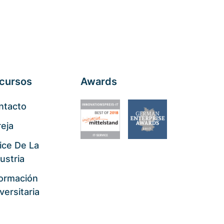
cursos
Awards
ntacto
eja
ice De La
ustria
formación
versitaria