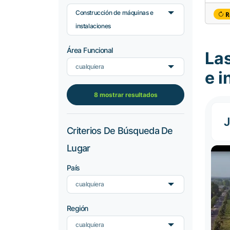
Construcción de máquinas e
R
instalaciones
Área Funcional
La
cualquiera
e i
8 mostrar resultados
J
Criterios De Búsqueda De
Lugar
País
cualquiera
Región
cualquiera