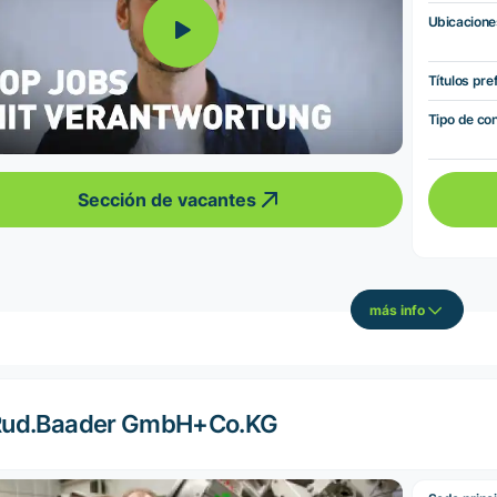
Ubicacione
Títulos pre
Tipo de co
Sección de vacantes
más info
Rud.Baader GmbH+Co.KG