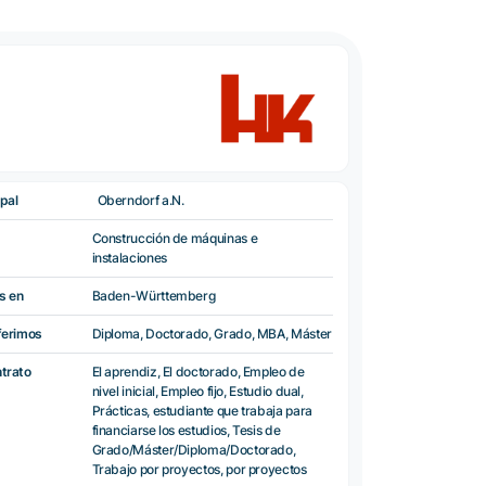
pal
Oberndorf a.N.
Construcción de máquinas e
instalaciones
s en
Baden-Württemberg
ferimos
Diploma, Doctorado, Grado, MBA, Máster
ntrato
El aprendiz, El doctorado, Empleo de
nivel inicial, Empleo fijo, Estudio dual,
Prácticas, estudiante que trabaja para
financiarse los estudios, Tesis de
Grado/Máster/Diploma/Doctorado,
Trabajo por proyectos, por proyectos