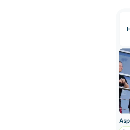
H
Asp