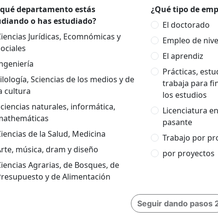
 qué departamento estás
¿Qué tipo de empl
udiando o has estudiado?
El doctorado
iencias Jurídicas, Ecomnómicas y
Empleo de nivel
ociales
El aprendiz
ngeniería
Prácticas, est
ilología, Sciencias de los medios y de
trabaja para fi
a cultura
los estudios
ciencias naturales, informática,
Licenciatura e
mathemáticas
pasante
iencias de la Salud, Medicina
Trabajo por pr
rte, música, dram y diseño
por proyectos
iencias Agrarias, de Bosques, de
Presupuesto y de Alimentación
Seguir dando pasos 