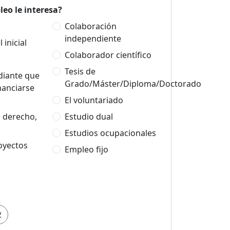
eo le interesa?
Colaboración
independiente
 inicial
Colaborador científico
Tesis de
udiante que
Grado/Máster/Diploma/Doctorado
nanciarse
El voluntariado
n derecho,
Estudio dual
Estudios ocupacionales
oyectos
Empleo fijo
2