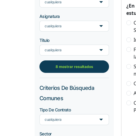
cualquiera
¿En
est
Asignatura
C
cualquiera
S
I
Título
F
cualquiera
l
S
8 mostrar resultados
C
Criterios De Búsqueda
A
Comunes
C
Tipo De Contrato
cualquiera
Sector