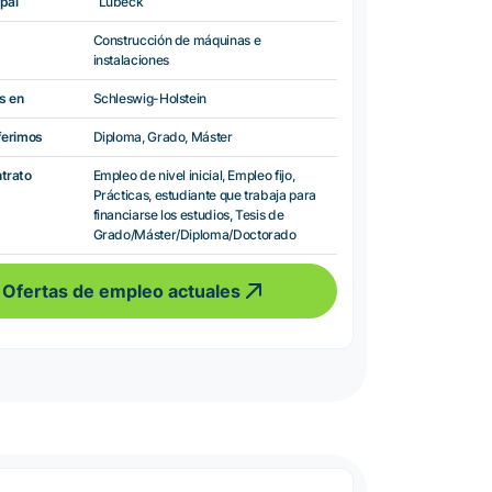
pal
Lübeck
Construcción de máquinas e
instalaciones
s en
Schleswig-Holstein
ferimos
Diploma, Grado, Máster
ntrato
Empleo de nivel inicial, Empleo fijo,
Prácticas, estudiante que trabaja para
financiarse los estudios, Tesis de
Grado/Máster/Diploma/Doctorado
Ofertas de empleo actuales