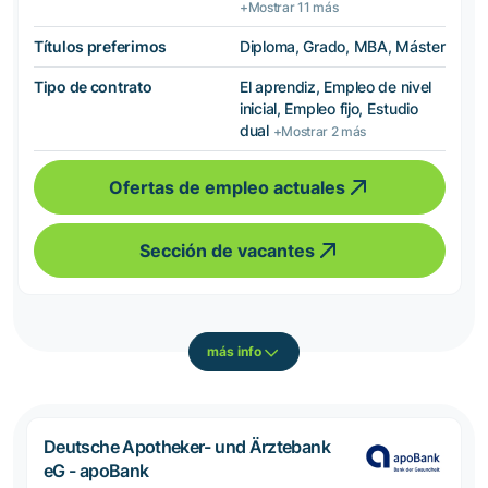
+Mostrar 11 más
Títulos preferimos
Diploma, Grado, MBA, Máster
Tipo de contrato
El aprendiz, Empleo de nivel
inicial, Empleo fijo, Estudio
dual
+Mostrar 2 más
Ofertas de empleo actuales
Sección de vacantes
más info
Deutsche Apotheker- und Ärztebank
eG - apoBank