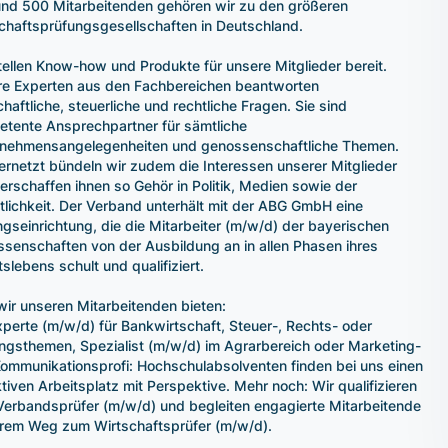
und 500 Mitarbeitenden gehören wir zu den größeren
chaftsprüfungsgesellschaften in Deutschland.
tellen Know-how und Produkte für unsere Mitglieder bereit.
e Experten aus den Fachbereichen beantworten
chaftliche, steuerliche und rechtliche Fragen. Sie sind
tente Ansprechpartner für sämtliche
nehmensangelegenheiten und genossenschaftliche Themen.
ernetzt bündeln wir zudem die Interessen unserer Mitglieder
erschaffen ihnen so Gehör in Politik, Medien sowie der
tlichkeit. Der Verband unterhält mit der ABG GmbH eine
ngseinrichtung, die die Mitarbeiter (m/w/d) der bayerischen
senschaften von der Ausbildung an in allen Phasen ihres
tslebens schult und qualifiziert.
ir unseren Mitarbeitenden bieten:
perte (m/w/d) für Bankwirtschaft, Steuer-, Rechts- oder
ngsthemen, Spezialist (m/w/d) im Agrarbereich oder Marketing-
ommunikationsprofi: Hochschulabsolventen finden bei uns einen
ktiven Arbeitsplatz mit Perspektive. Mehr noch: Wir qualifizieren
erbandsprüfer (m/w/d) und begleiten engagierte Mitarbeitende
hrem Weg zum Wirtschaftsprüfer (m/w/d).