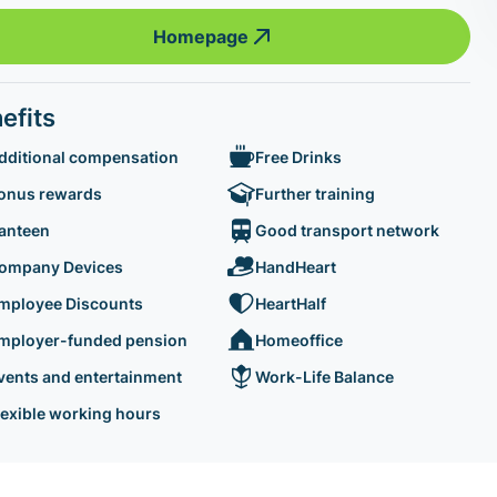
Homepage
efits
dditional compensation
Free Drinks
onus rewards
Further training
anteen
Good transport network
ompany Devices
HandHeart
mployee Discounts
HeartHalf
mployer-funded pension
Homeoffice
vents and entertainment
Work-Life Balance
lexible working hours