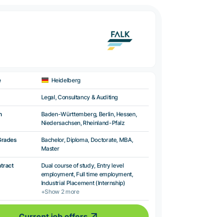
e
Heidelberg
Legal, Consultancy & Auditing
n
Baden-Württemberg, Berlin, Hessen,
Niedersachsen, Rheinland-Pfalz
Grades
Bachelor, Diploma, Doctorate, MBA,
Master
ntract
Dual course of study, Entry level
employment, Full time employment,
Industrial Placement (Internship)
+Show 2 more
Current job offers