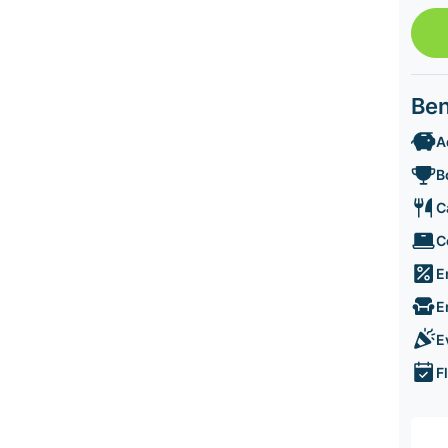
Ben
A
B
C
C
E
E
E
F