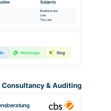
tudies
Subjects
Business law
Law
Tax Law
, Consultancy & Auditing
ensberatung