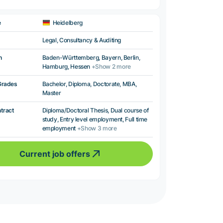
e
Heidelberg
Legal, Consultancy & Auditing
n
Baden-Württemberg, Bayern, Berlin,
Hamburg, Hessen
+Show 2 more
Grades
Bachelor, Diploma, Doctorate, MBA,
Master
ntract
Diploma/Doctoral Thesis, Dual course of
study, Entry level employment, Full time
employment
+Show 3 more
Current job offers