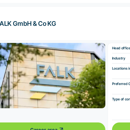
FALK GmbH & Co KG
Head offic
Industry
Locations i
Preferred 
Type of co
Career area