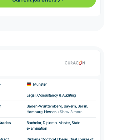
e
Münster
Legal, Consultancy & Auditing
n
Baden-Württemberg, Bayern, Berlin,
Hamburg, Hessen
+Show 3 more
Grades
Bachelor, Diploma, Master, State
examination
ntract
Diploma/Doctoral Thesis, Dual course of