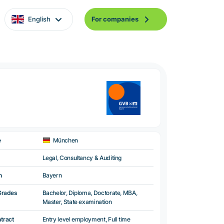
English
For companies
e
München
Legal, Consultancy & Auditing
n
Bayern
Grades
Bachelor, Diploma, Doctorate, MBA,
Master, State examination
ntract
Entry level employment, Full time