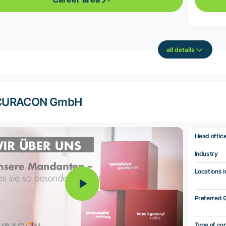
all details
CURACON GmbH
Head offic
Industry
Locations i
Preferred 
Type of co