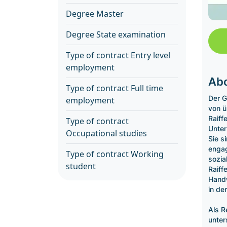
Degree Master
Degree State examination
Type of contract Entry level
employment
Abo
Type of contract Full time
Der G
employment
von ü
Raiff
Type of contract
Unter
Occupational studies
Sie s
engag
Type of contract Working
sozia
student
Raiff
Hand
in de
Als R
unter