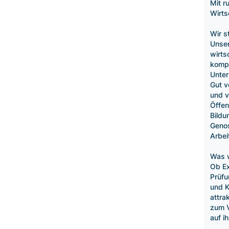
Mit r
Wirts
Wir s
Unser
wirts
kompe
Unter
Gut v
und v
Öffen
Bildu
Genos
Arbei
Was w
Ob Ex
Prüfu
und K
attra
zum V
auf i