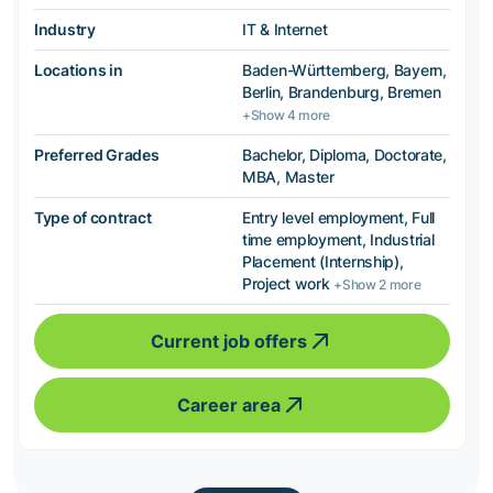
Industry
IT & Internet
Locations in
Baden-Württemberg, Bayern,
Berlin, Brandenburg, Bremen
+Show 4 more
Preferred Grades
Bachelor, Diploma, Doctorate,
MBA, Master
Type of contract
Entry level employment, Full
time employment, Industrial
Placement (Internship),
Project work
+Show 2 more
Current job offers
Career area