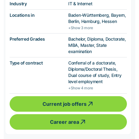
Industry
IT & Internet
Locations in
Baden-Württemberg, Bayern,
Berlin, Hamburg, Hessen
+Show 3 more
Preferred Grades
Bachelor, Diploma, Doctorate,
MBA, Master, State
examination
Type of contract
Conferral of a doctorate,
Diploma/Doctoral Thesis,
Dual course of study, Entry
level employment
+Show 4 more
Current job offers
Career area