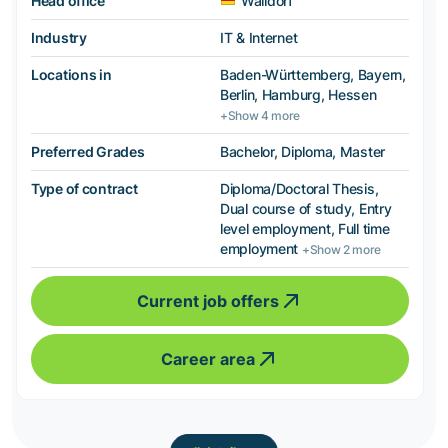
Head office
Walldorf
Industry
IT & Internet
Locations in
Baden-Württemberg, Bayern,
Berlin, Hamburg, Hessen
+Show 4 more
Preferred Grades
Bachelor, Diploma, Master
Type of contract
Diploma/Doctoral Thesis,
Dual course of study, Entry
level employment, Full time
employment
+Show 2 more
Current job offers
Career area