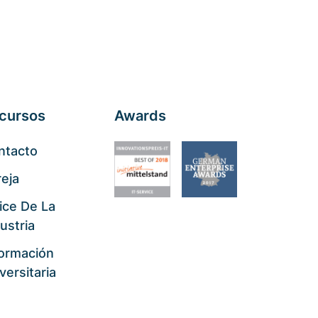
cursos
Awards
ntacto
eja
ice De La
ustria
formación
versitaria