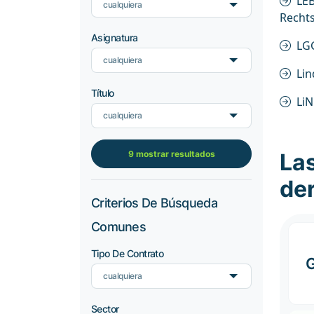
LE
cualquiera
Rechts
Asignatura
LG
cualquiera
Li
Título
Li
cualquiera
9 mostrar resultados
Las
de
Criterios De Búsqueda
Comunes
Tipo De Contrato
G
cualquiera
Sector