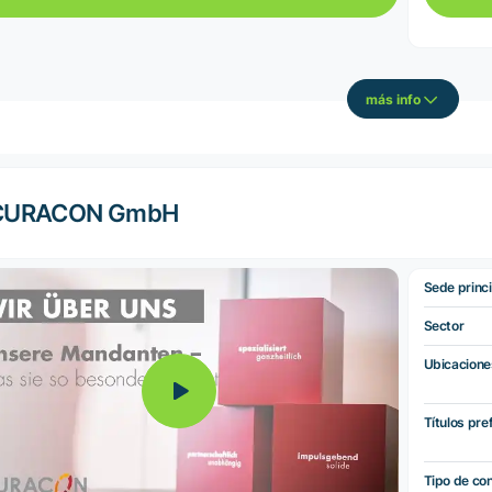
más info
CURACON GmbH
Sede princi
Sector
Ubicacione
Títulos pre
Tipo de co