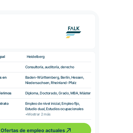
pal
Heidelberg
Consultoría, auditoría, derecho
s en
Baden-Württemberg, Berlin, Hessen,
Niedersachsen, Rheinland-Pfalz
ferimos
Diploma, Doctorado, Grado, MBA, Máster
ntrato
Empleo de nivel inicial, Empleo fijo,
Estudio dual, Estudios ocupacionales
+Mostrar 2 más
Ofertas de empleo actuales