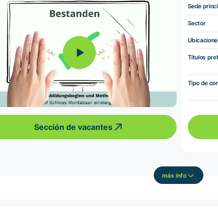
Sede princi
Sector
Ubicacione
Títulos pre
Tipo de co
Sección de vacantes
más info