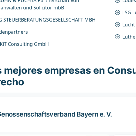
BUHN & PUCHTA Partnerschaft von
Lodes
anwälten und Solicitor mbB
LSG Lo
G STEUERBERATUNGSGESELLSCHAFT MBH
Lucht
ndenpartners
Luthe
NKiT Consulting GmbH
 mejores empresas en Consult
recho
enossenschaftsverband Bayern e. V.