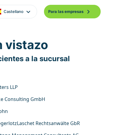
Castellano
Para las empresas
n vistazo
ientes a la sucursal
ters LLP
ke Consulting GmbH
john
egerlotzLaschet Rechtsanwälte GbR