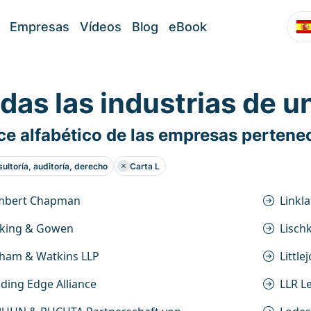
Empresas
Vídeos
Blog
eBook
das las industrias de u
ce alfabético de las empresas pertenec
ultoría, auditoría, derecho
Carta L
mbert Chapman
Linkla
rking & Gowen
Lisch
tham & Watkins LLP
Little
ding Edge Alliance
LLR L