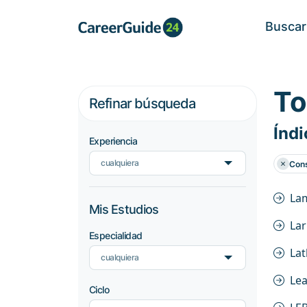
Buscar
To
Refinar búsqueda
Índi
Experiencia
cualquiera
Cons
La
Mis Estudios
La
Especialidad
La
cualquiera
Lea
Ciclo