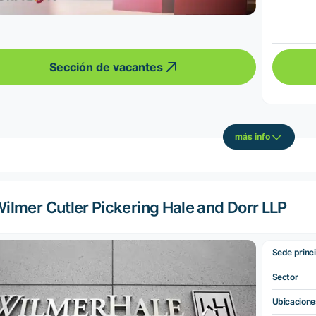
Sección de vacantes
más info
ilmer Cutler Pickering Hale and Dorr LLP
Sede princi
Sector
Ubicacione