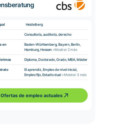
ensberatung
pal
Heidelberg
Consultoría, auditoría, derecho
s en
Baden-Württemberg, Bayern, Berlin,
Hamburg, Hessen
+Mostrar 2 más
ferimos
Diploma, Doctorado, Grado, MBA, Máster
ntrato
El aprendiz, Empleo de nivel inicial,
Empleo fijo, Estudio dual
+Mostrar 3 más
Ofertas de empleo actuales