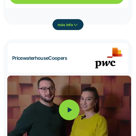
más info
PricewaterhouseCoopers