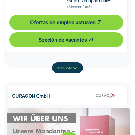
Estudios ocupacionales
+Mostrar 2 más
Ofertas de empleo actuales
Sección de vacantes
más info
CURACON GmbH