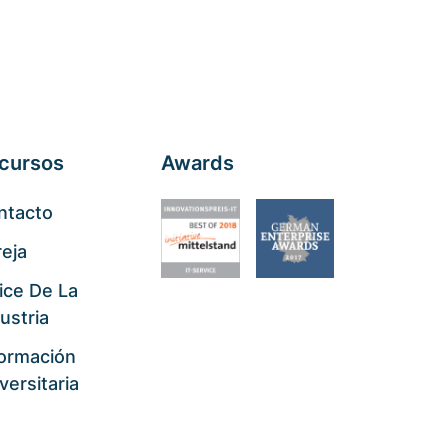
cursos
Awards
ntacto
eja
ice De La
ustria
formación
versitaria