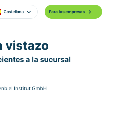
Castellano
Para las empresas
n vistazo
ientes a la sucursal
enbiel Institut GmbH