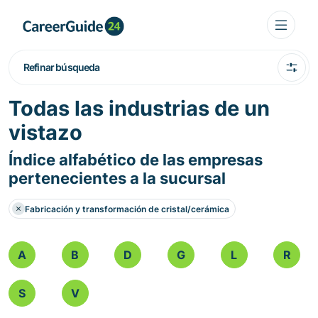
Refinar búsqueda
Todas las industrias de un
vistazo
Índice alfabético de las empresas
pertenecientes a la sucursal
Fabricación y transformación de cristal/cerámica
A
B
D
G
L
R
S
V