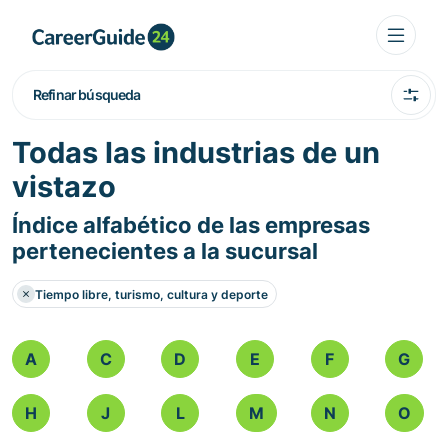
Refinar búsqueda
Todas las industrias de un
vistazo
Índice alfabético de las empresas
pertenecientes a la sucursal
Tiempo libre, turismo, cultura y deporte
A
C
D
E
F
G
H
J
L
M
N
O