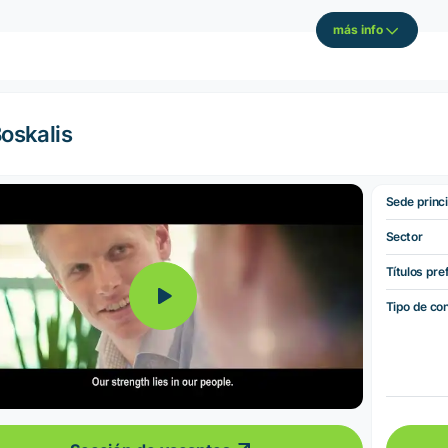
más info
oskalis
Sede princi
Sector
Títulos pre
Tipo de co