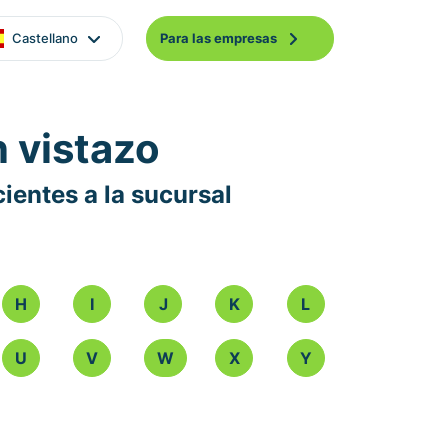
Castellano
Para las empresas
n vistazo
ientes a la sucursal
H
I
J
K
L
U
V
W
X
Y