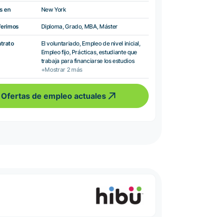
s en
New York
ferimos
Diploma, Grado, MBA, Máster
ntrato
El voluntariado, Empleo de nivel inicial,
Empleo fijo, Prácticas, estudiante que
trabaja para financiarse los estudios
+Mostrar 2 más
Ofertas de empleo actuales