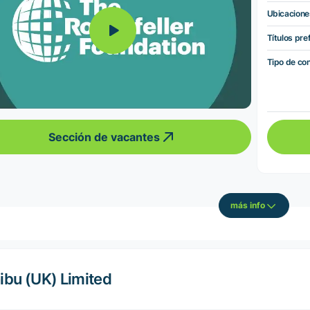
Ubicacione
Títulos pre
Tipo de co
Sección de vacantes
más info
ibu (UK) Limited