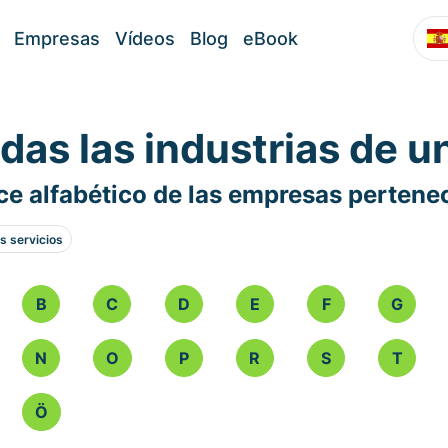
Empresas
Vídeos
Blog
eBook
das las industrias de u
ce alfabético de las empresas pertenec
s servicios
B
C
D
E
F
G
N
O
P
R
S
T
Ö