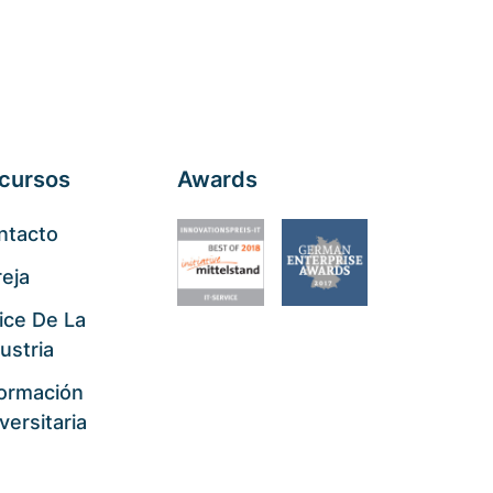
cursos
Awards
ntacto
eja
ice De La
ustria
formación
versitaria