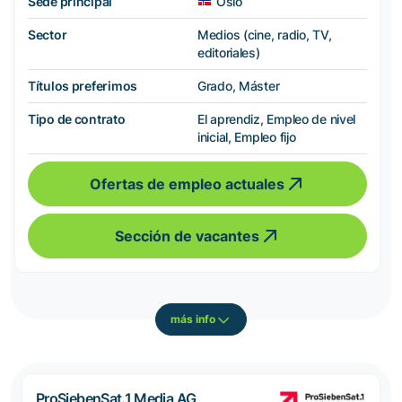
Sede principal
Oslo
Sector
Medios (cine, radio, TV,
editoriales)
Títulos preferimos
Grado, Máster
Tipo de contrato
El aprendiz, Empleo de nivel
inicial, Empleo fijo
Ofertas de empleo actuales
Sección de vacantes
más info
ProSiebenSat.1 Media AG