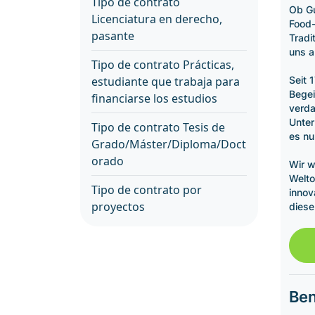
Tipo de contrato
Ob Gu
Licenciatura en derecho,
Food-
pasante
Tradi
uns a
Tipo de contrato Prácticas,
Seit 
estudiante que trabaja para
Begei
financiarse los estudios
verda
Unter
Tipo de contrato Tesis de
es nu
Grado/Máster/Diploma/Doct
orado
Wir w
Welto
Tipo de contrato por
innov
proyectos
diese
Ben