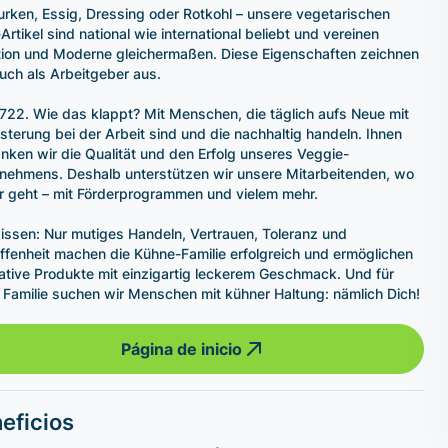
rken, Essig, Dressing oder Rotkohl – unsere vegetarischen
Artikel sind national wie international beliebt und vereinen
tion und Moderne gleichermaßen. Diese Eigenschaften zeichnen
uch als Arbeitgeber aus.
1722. Wie das klappt? Mit Menschen, die täglich aufs Neue mit
sterung bei der Arbeit sind und die nachhaltig handeln. Ihnen
nken wir die Qualität und den Erfolg unseres Veggie-
nehmens. Deshalb unterstützen wir unsere Mitarbeitenden, wo
r geht – mit Förderprogrammen und vielem mehr.
issen: Nur mutiges Handeln, Vertrauen, Toleranz und
ffenheit machen die Kühne-Familie erfolgreich und ermöglichen
ative Produkte mit einzigartig leckerem Geschmack. Und für
 Familie suchen wir Menschen mit kühner Haltung: nämlich Dich!
Página de inicio
eficios