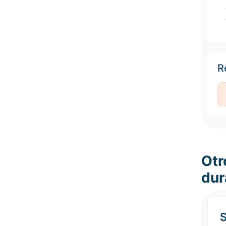
R
Otr
dur
S