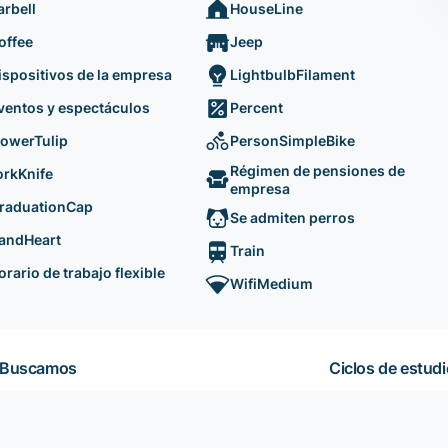
arbell
HouseLine
offee
Jeep
ispositivos de la empresa
LightbulbFilament
ventos y espectáculos
Percent
lowerTulip
PersonSimpleBike
Régimen de pensiones de
orkKnife
empresa
raduationCap
Se admiten perros
andHeart
Train
orario de trabajo flexible
WifiMedium
Buscamos
Ciclos de estud