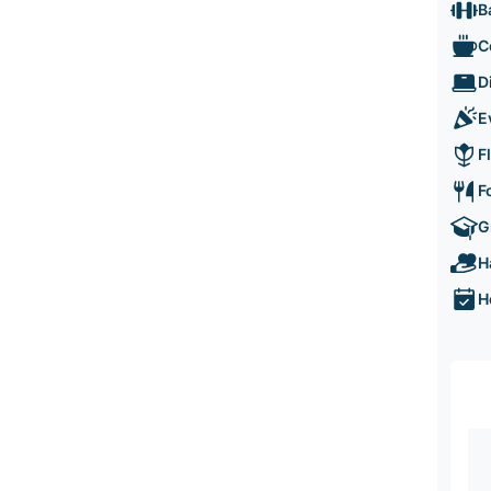
B
C
D
E
F
F
G
H
H