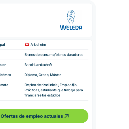
pal
Arlesheim
Bienes de consumo/bienes duraderos
s en
Basel-Landschaft
ferimos
Diploma, Grado, Máster
ntrato
Empleo de nivel inicial, Empleo fijo,
Prácticas, estudiante que trabaja para
financiarse los estudios
Ofertas de empleo actuales