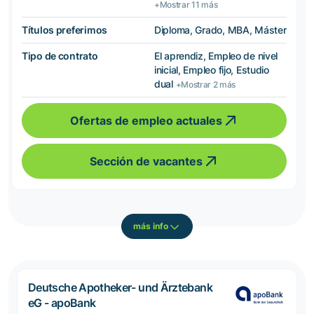
+Mostrar 11 más
Títulos preferimos
Diploma, Grado, MBA, Máster
Tipo de contrato
El aprendiz, Empleo de nivel
inicial, Empleo fijo, Estudio
dual
+Mostrar 2 más
Ofertas de empleo actuales
Sección de vacantes
más info
Deutsche Apotheker- und Ärztebank
eG - apoBank