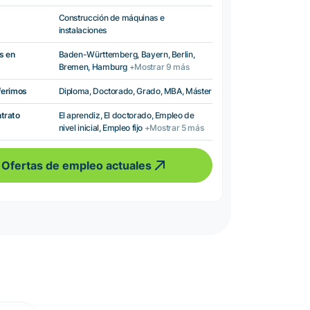
Construcción de máquinas e
instalaciones
s en
Baden-Württemberg, Bayern, Berlin,
Bremen, Hamburg
+Mostrar 9 más
ferimos
Diploma, Doctorado, Grado, MBA, Máster
ntrato
El aprendiz, El doctorado, Empleo de
nivel inicial, Empleo fijo
+Mostrar 5 más
Ofertas de empleo actuales