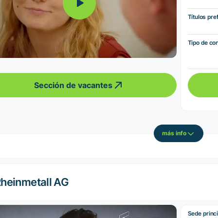
Títulos pre
Tipo de co
Sección de vacantes
más info
heinmetall AG
Sede princi