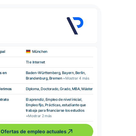
pal
München
TI e Internet
s en
Baden-Württemberg, Bayern, Berlin,
Brandenburg, Bremen
+Mostrar 4 más
ferimos
Diploma, Doctorado, Grado, MBA, Máster
ntrato
El aprendiz, Empleo de nivel inicial,
Empleo fijo, Prácticas, estudiante que
trabaja para financiarse los estudios
+Mostrar 2 más
Ofertas de empleo actuales