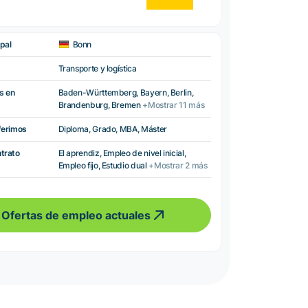
pal
Bonn
Transporte y logística
s en
Baden-Württemberg, Bayern, Berlin,
Brandenburg, Bremen
+Mostrar 11 más
ferimos
Diploma, Grado, MBA, Máster
ntrato
El aprendiz, Empleo de nivel inicial,
Empleo fijo, Estudio dual
+Mostrar 2 más
Ofertas de empleo actuales