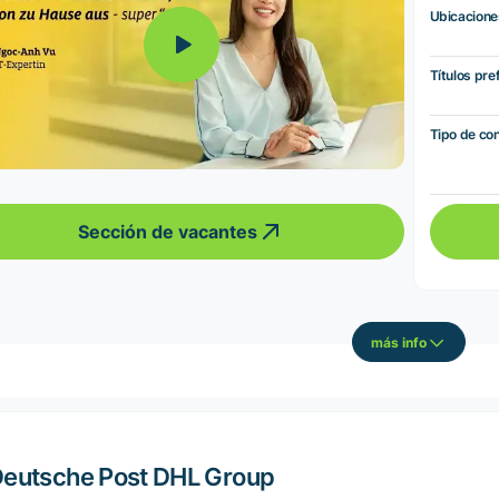
Ubicacione
Títulos pre
Tipo de co
Sección de vacantes
más info
eutsche Post DHL Group